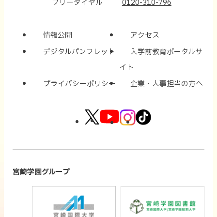
フリーダイヤル
0120-310-796
情報公開
アクセス
デジタルパンフレット
入学前教育ポータルサ
イト
プライバシーポリシー
企業・人事担当の方へ
外
外
外
外
部
部
部
部
サ
サ
サ
サ
イ
イ
イ
イ
宮崎学園グループ
ト
ト
ト
ト
外
外
を
を
を
を
部
部