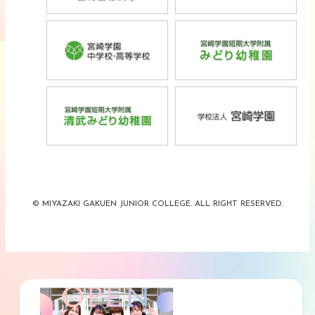
別
別
別
別
サ
サ
ウ
ウ
ウ
ウ
外
外
イ
イ
イ
イ
イ
イ
部
部
ト
ト
ン
ン
ン
ン
サ
サ
を
を
ド
ド
ド
ド
外
外
イ
イ
別
別
ウ
ウ
ウ
ウ
部
部
ト
ト
ウ
ウ
で
で
で
で
サ
サ
を
を
イ
イ
開
開
開
開
イ
イ
別
別
ン
ン
き
き
き
き
ト
ト
ウ
ウ
ド
ド
ま
ま
ま
ま
© MIYAZAKI GAKUEN JUNIOR COLLEGE. ALL RIGHT RESERVED.
を
を
イ
イ
ウ
ウ
す
す
す
す
別
別
ン
ン
で
で
ウ
ウ
ド
ド
開
開
イ
イ
ウ
ウ
き
き
ン
ン
で
で
ま
ま