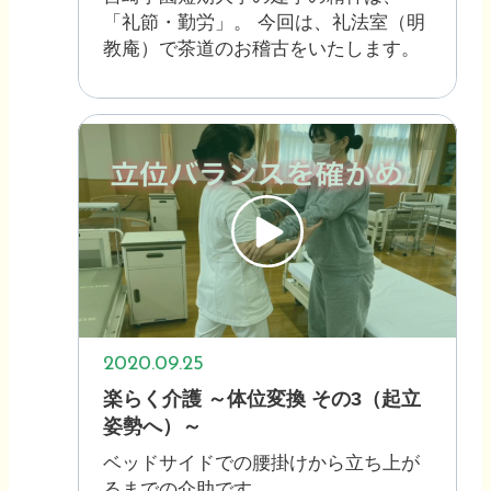
「礼節・勤労」。 今回は、礼法室（明
教庵）で茶道のお稽古をいたします。
2020.09.25
楽らく介護 ～体位変換 その3（起立
姿勢へ）～
ベッドサイドでの腰掛けから立ち上が
るまでの介助です。