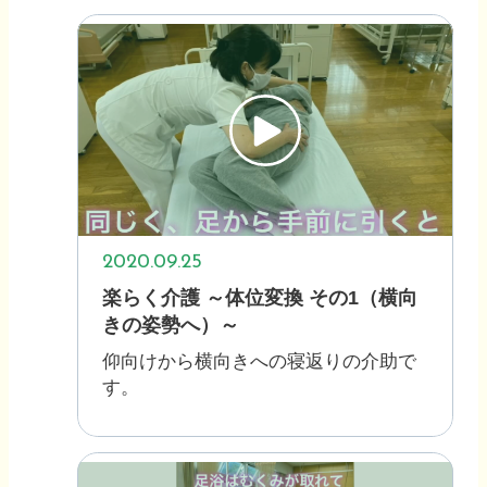
2020.09.25
楽らく介護 ～体位変換 その1（横向
きの姿勢へ）～
仰向けから横向きへの寝返りの介助で
す。