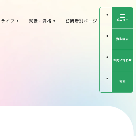
メニュー
スライフ
就職・資格
訪問者別ページ
資料請求
外
部
サ
イ
ト
を
別
お問い合わせ
ウ
イ
ン
ド
ウ
で
開
検索
き
ま
す