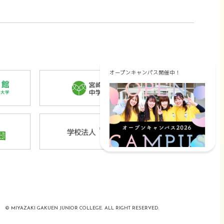
オープンキャンパス
開催中！
外
部
サ
イ
外
ト
部
を
サ
別
イ
ウ
ト
イ
を
ン
別
ド
© MIYAZAKI GAKUEN JUNIOR COLLEGE. ALL RIGHT RESERVED.
ウ
ウ