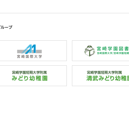
グループ
外
部
サ
イ
外
ト
部
を
サ
別
イ
ウ
ト
イ
を
ン
別
ド
ウ
ウ