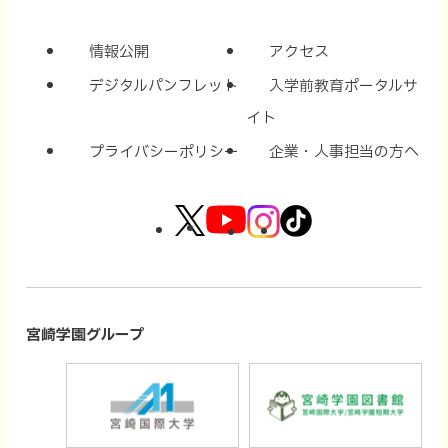
情報公開
アクセス
デジタルパンフレット
入学前教育ポータルサ
イト
プライバシーポリシー
企業・人事担当の方へ
外
外
外
外
部
部
部
部
サ
サ
サ
サ
イ
イ
イ
イ
宮崎学園グループ
ト
ト
ト
ト
外
外
を
を
を
を
部
部
別
別
別
別
サ
サ