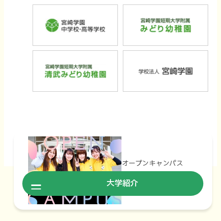
ウ
ウ
ウ
ウ
外
外
イ
イ
イ
イ
イ
イ
部
部
ト
ト
ン
ン
ン
ン
サ
サ
を
を
ド
ド
ド
ド
外
外
イ
イ
別
別
ウ
ウ
ウ
ウ
部
部
ト
ト
ウ
ウ
で
で
で
で
サ
サ
を
を
イ
イ
開
開
開
開
イ
イ
別
別
ン
ン
き
き
き
き
ト
ト
ウ
ウ
ド
ド
ま
ま
ま
ま
© MIYAZAKI GAKUEN JUNIOR COLLEGE. ALL RIGHT RESERVED.
を
を
イ
イ
ウ
ウ
す
す
す
す
別
別
ン
ン
で
で
オープンキャンパス
ウ
ウ
ド
ド
開
開
開催中！
大学紹介
イ
イ
ウ
ウ
き
き
ン
ン
で
で
ま
ま
ド
ド
開
開
す
す