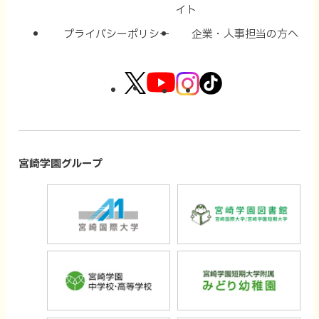
イト
プライバシーポリシー
企業・人事担当の方へ
外
外
外
外
部
部
部
部
サ
サ
サ
サ
イ
イ
イ
イ
宮崎学園グループ
ト
ト
ト
ト
外
外
を
を
を
を
部
部
別
別
別
別
サ
サ
ウ
ウ
ウ
ウ
外
外
イ
イ
イ
イ
イ
イ
部
部
ト
ト
ン
ン
ン
ン
サ
サ
を
を