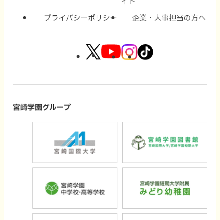
イト
プライバシーポリシー
企業・人事担当の方へ
外
外
外
外
部
部
部
部
サ
サ
サ
サ
イ
イ
イ
イ
宮崎学園グループ
ト
ト
ト
ト
外
外
を
を
を
を
部
部
別
別
別
別
サ
サ
ウ
ウ
ウ
ウ
外
外
イ
イ
イ
イ
イ
イ
部
部
ト
ト
ン
ン
ン
ン
サ
サ
を
を
ド
ド
ド
ド