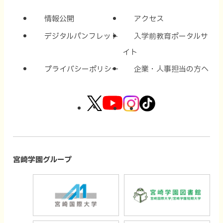
情報公開
アクセス
デジタルパンフレット
入学前教育ポータルサ
イト
プライバシーポリシー
企業・人事担当の方へ
外
外
外
外
部
部
部
部
サ
サ
サ
サ
イ
イ
イ
イ
宮崎学園グループ
ト
ト
ト
ト
外
外
を
を
を
を
部
部
別
別
別
別
サ
サ
ウ
ウ
ウ
ウ