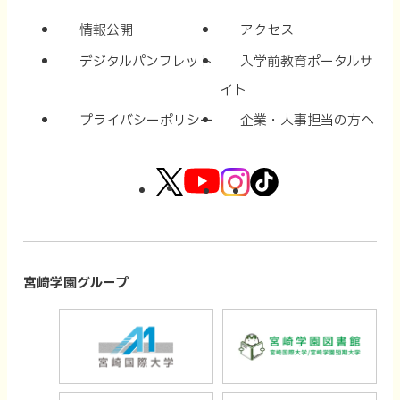
情報公開
アクセス
デジタルパンフレット
入学前教育ポータルサ
イト
プライバシーポリシー
企業・人事担当の方へ
外
外
外
外
部
部
部
部
サ
サ
サ
サ
イ
イ
イ
イ
宮崎学園グループ
ト
ト
ト
ト
外
外
を
を
を
を
部
部
別
別
別
別
サ
サ
ウ
ウ
ウ
ウ