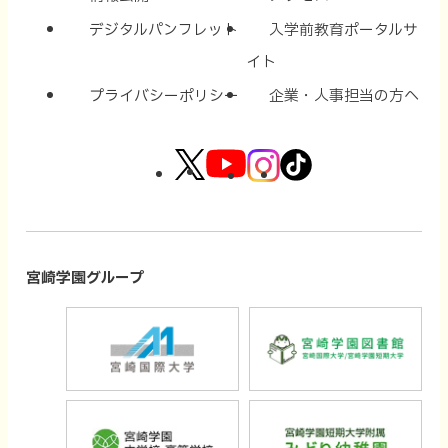
デジタルパンフレット
入学前教育ポータルサ
イト
プライバシーポリシー
企業・人事担当の方へ
外
外
外
外
部
部
部
部
サ
サ
サ
サ
イ
イ
イ
イ
宮崎学園グループ
ト
ト
ト
ト
外
外
を
を
を
を
部
部
別
別
別
別
サ
サ
ウ
ウ
ウ
ウ
外
外
イ
イ
イ
イ
イ
イ