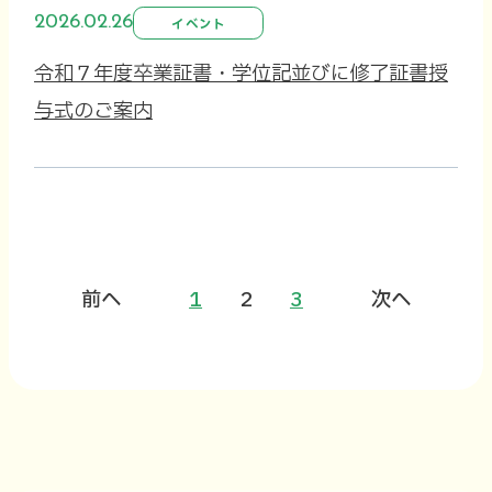
2026.02.26
イベント
令和７年度卒業証書・学位記並びに修了証書授
与式のご案内
前へ
1
2
3
次へ