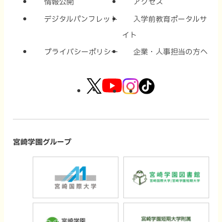
情報公開
アクセス
デジタルパンフレット
入学前教育ポータルサ
イト
プライバシーポリシー
企業・人事担当の方へ
外
外
外
外
部
部
部
部
サ
サ
サ
サ
イ
イ
イ
イ
宮崎学園グループ
ト
ト
ト
ト
外
外
を
を
を
を
部
部
別
別
別
別
サ
サ
ウ
ウ
ウ
ウ
外
外
イ
イ
イ
イ
イ
イ